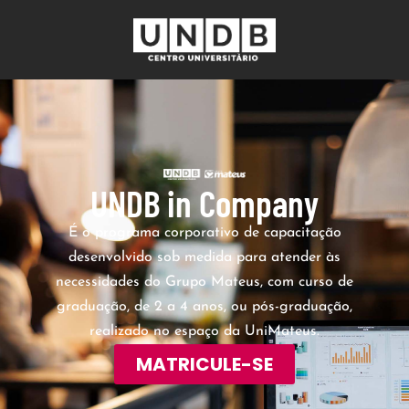
Sign in
UNDB in Company
É o programa corporativo de capacitação
Lost your password?
Remember me
desenvolvido sob medida para atender às
necessidades do Grupo Mateus, com curso de
graduação, de 2 a 4 anos, ou pós-graduação,
realizado no espaço da UniMateus.
MATRICULE-SE