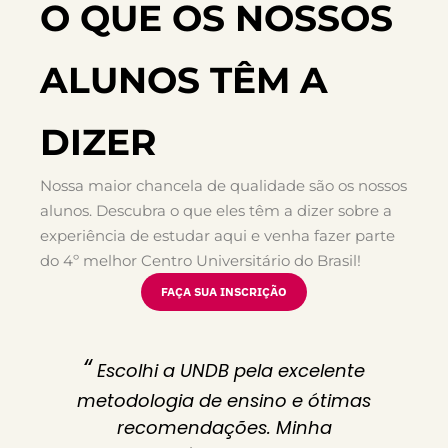
O QUE OS NOSSOS
ALUNOS TÊM A
DIZER
Nossa maior chancela de qualidade são os nossos
alunos. Descubra o que eles têm a dizer sobre a
experiência de estudar aqui e venha fazer parte
do 4º melhor Centro Universitário do Brasil!
FAÇA SUA INSCRIÇÃO
“
Escolhi a UNDB pela excelente
metodologia de ensino e ótimas
recomendações. Minha