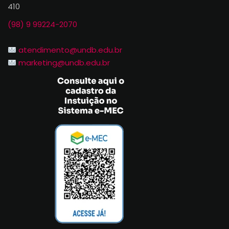
410
(98) 9 99224-2070
atendimento@undb.edu.br
marketing@undb.edu.br