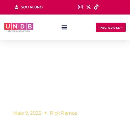
SOU ALUNO
Sign in
INSCREVA-SE
10 dicas que todo
estudante de
administração
Lost your password?
Remember me
deve saber
Maio 9, 2025
Rick Ramos