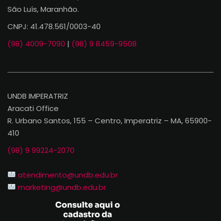
São Luís, Maranhão.
CNPJ: 41.478.561/0003-40
(98) 4009-7090
|
(98) 9 8459-9508
UNDB IMPERATRIZ
Aracati Office
R. Urbano Santos, 155 – Centro, Imperatriz – MA, 65900-
410
(98) 9 99224-2070
atendimento@undb.edu.br
marketing@undb.edu.br