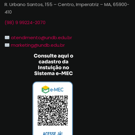
R. Urbano Santos, 155 – Centro, Imperatriz – MA, 65900-
410
(98) 9 99224-2070
atendimento@undb.edu.br
marketing@undb.edu.br