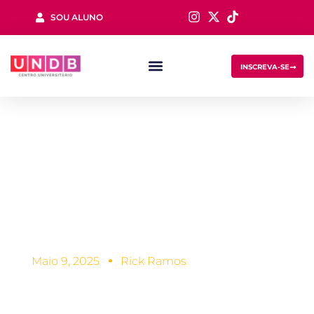
SOU ALUNO
Sign in
INSCREVA-SE
4 sinais de que seu
filho precisa
Lost your password?
Remember me
mudar de escola
Maio 9, 2025
Rick Ramos