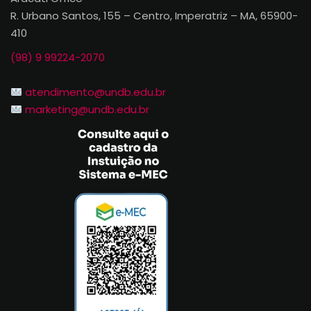
R. Urbano Santos, 155 – Centro, Imperatriz – MA, 65900-
410
(98) 9 99224-2070
atendimento@undb.edu.br
marketing@undb.edu.br