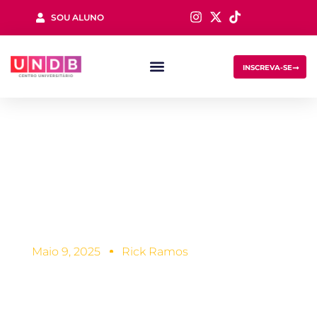
SOU ALUNO
Sign in
INSCREVA-SE
Importância da
Prática Esportiva
Lost your password?
Remember me
Maio 9, 2025
Rick Ramos