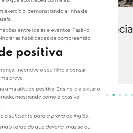
 e o que aconteceu com eles.
m exercício, demonstrando a linha de
ESCOLA DE NEGÓCIOS
NOTURNO
refa.
Processos Gerenciais
exões entre ideias e eventos. Fazê-lo
elhorar as habilidades de compreensão.
2 ANOS
INSCREVA-SE!
de positiva
ença. Incentive o seu filho a pensar
uma prova.
 uma atitude positiva. Ensine-o a evitar o
errado, mostrando como é possível
.
o suficiente para a prova de inglês.
mais tarde do que deveria, mas se eu