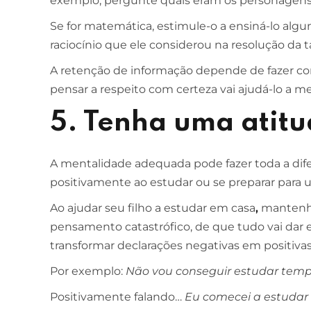
exemplo, pergunte quais eram os personagens
Se for matemática, estimule-o a ensiná-lo algu
ESCOLA DE NEGÓCIOS
NOTURNO
raciocínio que ele considerou na resolução da ta
Ciências Contábeis
A retenção de informação depende de fazer con
pensar a respeito com certeza vai ajudá-lo a m
4 ANOS
MELHOR CURSO PRIVADO DE SÃO LUÍS -
5. Tenha uma atitu
ENADE/MEC
A mentalidade adequada pode fazer toda a difer
positivamente ao estudar ou se preparar para 
Ao ajudar seu filho a estudar em casa
,
mantenha
pensamento catastrófico, de que tudo vai dar 
transformar declarações negativas em positivas
Por exemplo:
Não vou conseguir estudar tempo 
Positivamente falando…
Eu comecei a estudar 