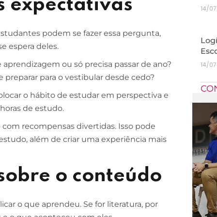
s expectativas
14/0
estudantes podem se fazer essa pergunta,
Logí
e espera deles.
Esc
de aprendizagem ou só precisa passar de ano?
14/0
se preparar para o vestibular desde cedo?
CO
 colocar o hábito de estudar em perspectiva e
 horas de estudo.
do com recompensas divertidas. Isso pode
 estudo, além de criar uma experiência mais
sobre o conteúdo
icar o que aprendeu. Se for literatura, por