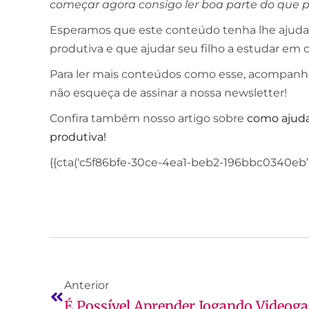
começar agora consigo ler boa parte do que p
Esperamos que este conteúdo tenha lhe ajudad
produtiva e que ajudar seu filho a estudar em c
Para ler mais conteúdos como esse, acompanhe
não esqueça de assinar a nossa newsletter!
Confira também nosso artigo sobre
como ajudar
produtiva!
{{cta(‘c5f86bfe-30ce-4ea1-beb2-196bbc0340eb’,’j
Anterior
É Possível Aprender Jogando Videog