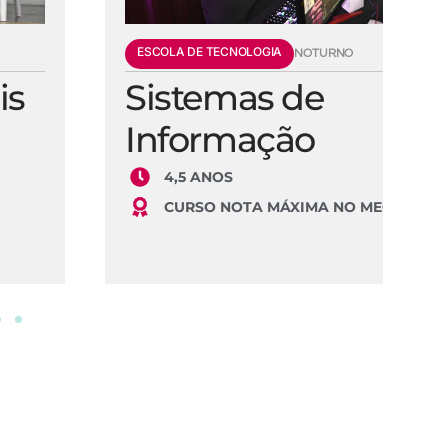
ESCOLA DE TECNOLOGIA
E
NOTURNO
Sistemas de
E
Informação
S
4,5 ANOS
CURSO NOTA MÁXIMA NO MEC