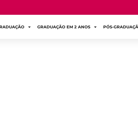
RADUAÇÃO
GRADUAÇÃO EM 2 ANOS
PÓS-GRADUAÇ
Sign in
 ajudar seu filho