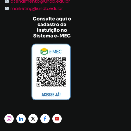
atendimento@undb.edu.br
marketing@undb.edu.br