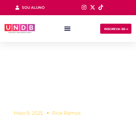
SOU ALUNO
Sign in
INSCREVA-SE
É possível
aprender jogando
Lost your password?
Remember me
videogame?
Maio 9, 2025
Rick Ramos