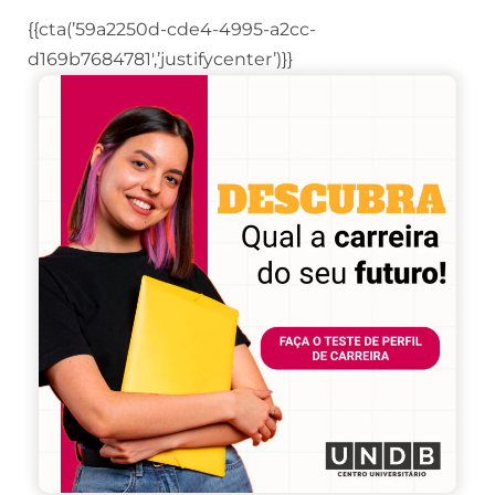
{{cta(’59a2250d-cde4-4995-a2cc-
d169b7684781′,’justifycenter’)}}