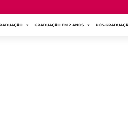
RADUAÇÃO
GRADUAÇÃO EM 2 ANOS
PÓS-GRADUAÇ
Sign in
eito para ficar d
 se formar