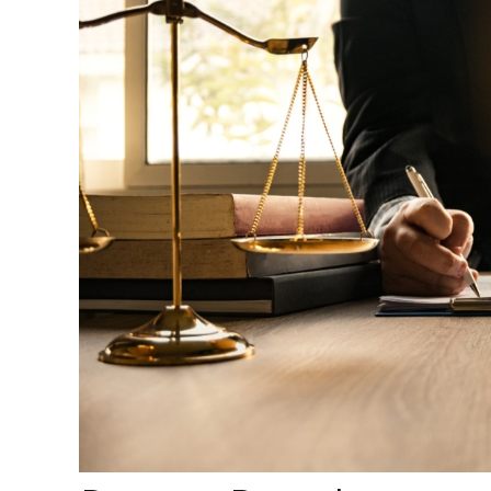
ESCOLA DE NEGÓCIOS
NOTURNO
Ciências Contábeis
4 ANOS
MELHOR CURSO PRIVADO DE SÃO LUÍS -
ENADE/MEC