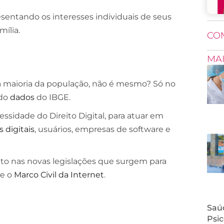
resentando os interesses individuais de seus
mília.
CO
MA
da maioria da população, não é mesmo? Só no
ndo
dados
do IBGE.
ssidade do Direito Digital, para atuar em
 digitais
, usuários, empresas de software e
nto nas novas legislações que surgem para
e o
Marco Civil da Internet
.
Saúd
Psic