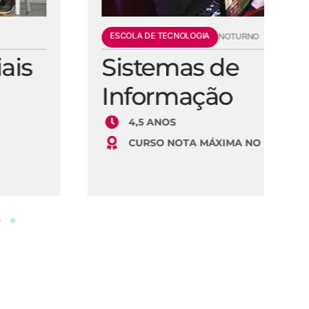
ESCOLA DE TECNOLOGIA
E
NOTURNO
Sistemas de
E
Informação
S
4,5 ANOS
CURSO NOTA MÁXIMA NO MEC