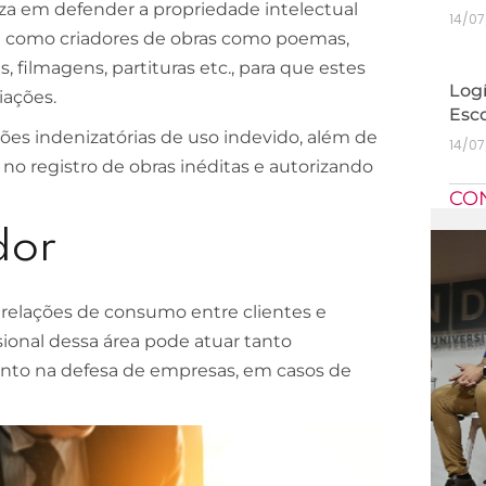
iza em defender a propriedade intelectual
14/0
im como criadores de obras como poemas,
as, filmagens, partituras etc., para que estes
Logí
iações.
Esc
ações indenizatórias de uso indevido, além de
14/0
no registro de obras inéditas e autorizando
CO
dor
 relações de consumo entre clientes e
sional dessa área pode atuar tanto
nto na defesa de empresas, em casos de