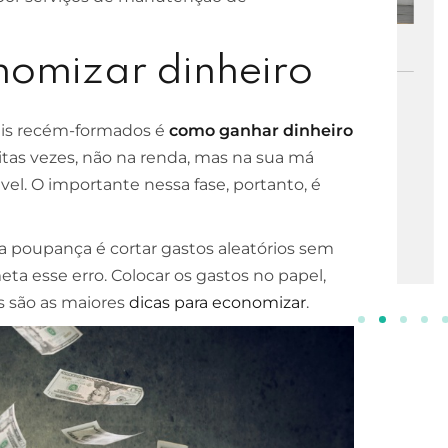
ESCOLA DE NEGÓCIOS
NOTURNO
omizar dinheiro
Processos Gerenciais
is recém-formados é
como ganhar dinheiro
2 ANOS
itas vezes, não na renda, mas na sua má
INSCREVA-SE!
vel. O importante nessa fase, portanto, é
 poupança é cortar gastos aleatórios sem
eta esse erro. Colocar os gastos no papel,
as são as maiores
dicas para economizar
.