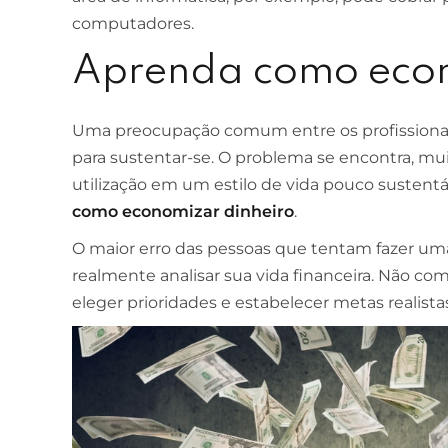
computadores.
ESCOLA DE NEGÓCIOS
NOTURNO
Aprenda como econ
Ciências Contábeis
Uma preocupação comum entre os profissiona
4 ANOS
para sustentar-se. O problema se encontra, mu
MELHOR CURSO PRIVADO DE SÃO LUÍS -
utilização em um estilo de vida pouco sustentá
ENADE/MEC
como economizar dinheiro
.
O maior erro das pessoas que tentam fazer uma
realmente analisar sua vida financeira. Não com
eleger prioridades e estabelecer metas realist