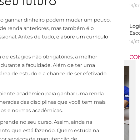
seu futuro
14/0
mo ganhar dinheiro podem mudar um pouco.
Logí
de renda anteriores, mas também é o
Esc
sional. Antes de tudo,
elabore um currículo
14/0
a de estágios não obrigatórios, a melhor
CO
durante a faculdade. Além de ter uma
área de estudo e a chance de ser efetivado
mbiente acadêmico para ganhar uma renda
neradas das disciplinas que você tem mais
lhos e normas acadêmicas.
prende no seu curso. Assim, ainda na
ento que está fazendo. Quem estuda na
 por serviços de manutenção de