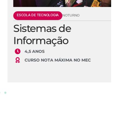
ESCOLA DE TECNOLOGIA
E
NOTURNO
Sistemas de
E
Informação
S
4,5 ANOS
CURSO NOTA MÁXIMA NO MEC