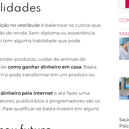
ilidades
CO
rição no vestibular
é balancear os custos que
ção de renda. Sem diploma ou experiência
MA
o tem alguma habilidade que pode
evender produtos, cuidar de animais de
s de
como ganhar dinheiro em casa
. Basta
om e pode transformar em um produto ou
dinheiro pela internet
e até fazer uma
atores, publicitários e programadores são os
. Para qualificar-se basta investir em alguns
Saúd
Psic