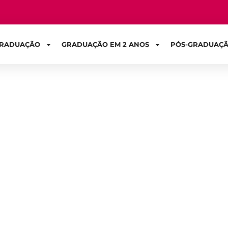
RADUAÇÃO
GRADUAÇÃO EM 2 ANOS
PÓS-GRADUAÇ
Sign in
 dinheiro antes
aculdade