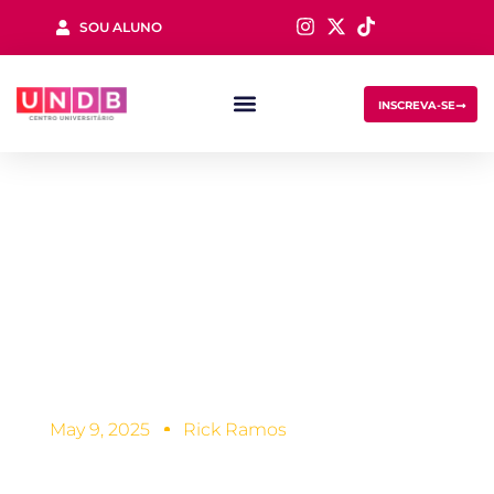
SOU ALUNO
Sign in
INSCREVA-SE
Arquiteto e
Urbanista: quais
são as principais
Lost your password?
Remember me
funções!
May 9, 2025
Rick Ramos