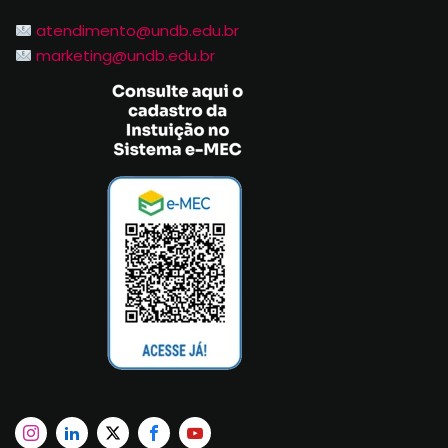
atendimento@undb.edu.br
marketing@undb.edu.br