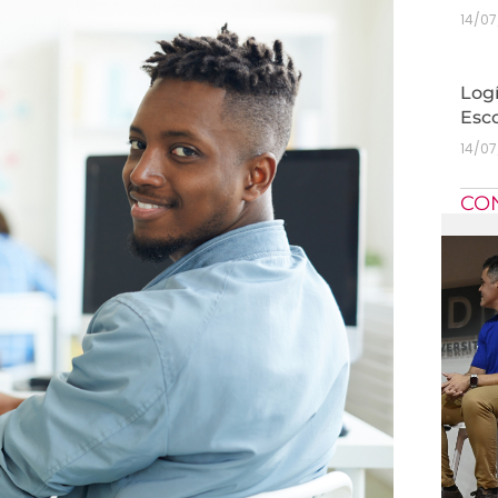
14/0
Logí
Esc
14/0
CO