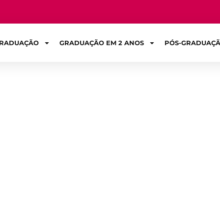
RADUAÇÃO
GRADUAÇÃO EM 2 ANOS
PÓS-GRADUAÇ
Sign in
es áreas de atua
de software