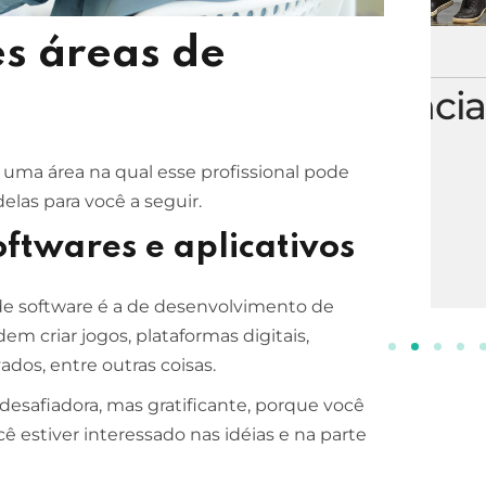
s áreas de
ESCOLA DE NEGÓCIOS
NOTURNO
Processos Gerenciais
2 ANOS
uma área na qual esse profissional pode
INSCREVA-SE!
elas para você a seguir.
ftwares e aplicativos
de software é a de desenvolvimento de
em criar jogos, plataformas digitais,
ados, entre outras coisas.
esafiadora, mas gratificante, porque você
ocê estiver interessado nas idéias e na parte