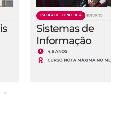
ESCOLA DE TECNOLOGIA
E
NOTURNO
Sistemas de
E
Informação
S
4,5 ANOS
CURSO NOTA MÁXIMA NO MEC