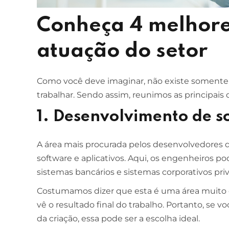
Conheça 4 melhore
ESCOLA DE NEGÓCIOS
NOTURNO
Ciências Contábeis
atuação do setor
4 ANOS
Como você deve imaginar, não existe somente 
MELHOR CURSO PRIVADO DE SÃO LUÍS -
trabalhar. Sendo assim, reunimos as principais d
ENADE/MEC
1. Desenvolvimento de so
A área mais procurada pelos desenvolvedores 
software e aplicativos. Aqui, os engenheiros pod
sistemas bancários e sistemas corporativos priv
Costumamos dizer que esta é uma área muito d
vê o resultado final do trabalho. Portanto, se v
da criação, essa pode ser a escolha ideal.