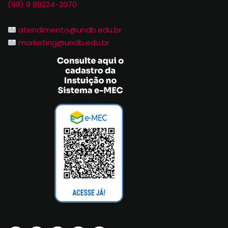
(98) 9 99224-2070
atendimento@undb.edu.br
marketing@undb.edu.br