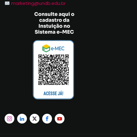
marketing@undb.edu.br