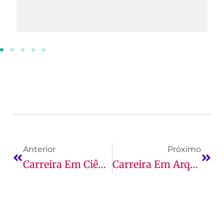
Anterior
Próximo
Carreira Em Ciências Contábeis: Guia Completo E Caminhos De Sucesso
Carreira Em Arquitetura E Urbanismo: Guia Completo E Mais!