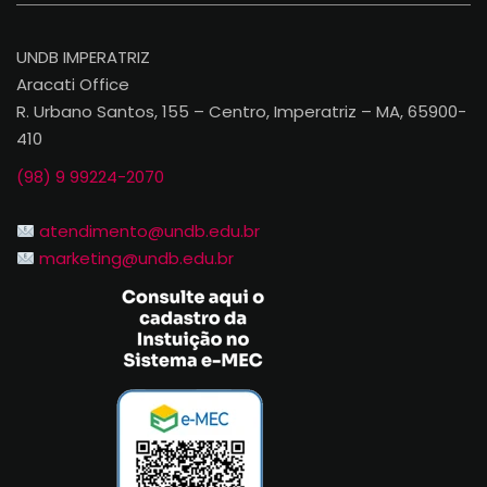
UNDB IMPERATRIZ
Aracati Office
R. Urbano Santos, 155 – Centro, Imperatriz – MA, 65900-
410
(98) 9 99224-2070
atendimento@undb.edu.br
marketing@undb.edu.br