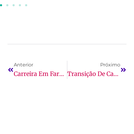
Anterior
Próximo
Carreira Em Farmácia: Oportunidades De Carreira
Transição De Carreira Para TI: Dicas E Estratégias Essenciais