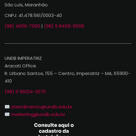
São Luís, Maranhão.
CNPJ: 41.478.561/0003-40
(98) 4009-7090
|
(98) 9 8459-9508
UNDB IMPERATRIZ
Aracati Office
R. Urbano Santos, 155 – Centro, Imperatriz – MA, 65900-
410
(98) 9 99224-2070
atendimento@undb.edu.br
marketing@undb.edu.br