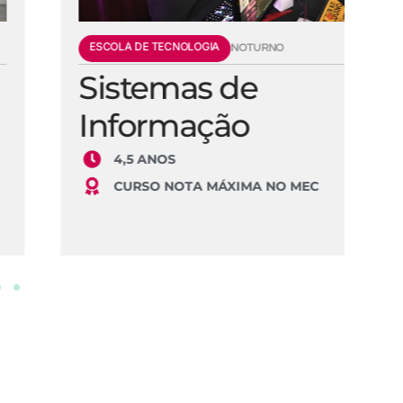
ESCOLA DE TECNOLOGIA
E
NOTURNO
Sistemas de
E
Informação
S
4,5 ANOS
CURSO NOTA MÁXIMA NO MEC