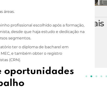
s áreas.
ESCOLA DE NEGÓCIOS
NOTURNO
Processos Gerenciais
nho profissional escolhido após a formação,
ionista, desde que haja estudo e dedicação na
2 ANOS
ersos segmentos.
INSCREVA-SE!
igatório ter o diploma de bacharel em
o MEC, e também obter o registro
istas (CRN).
e oportunidades
balho