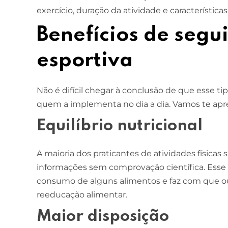
exercício, duração da atividade e características
ESCOLA DE NEGÓCIOS
NOTURNO
Benefícios de segui
Ciências Contábeis
esportiva
4 ANOS
MELHOR CURSO PRIVADO DE SÃO LUÍS -
Não é difícil chegar à conclusão de que esse ti
ENADE/MEC
quem a implementa no dia a dia. Vamos te apre
Equilíbrio nutricional
A maioria dos praticantes de atividades físicas
informações sem comprovação científica. Es
consumo de alguns alimentos e faz com que o
reeducação alimentar.
Maior disposição