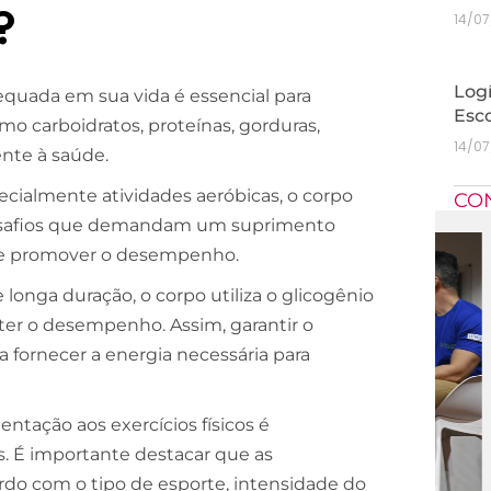
?
14/0
Logí
quada em sua vida é essencial para
Esc
mo carboidratos, proteínas, gorduras,
14/0
ente à saúde.
specialmente atividades aeróbicas, o corpo
CO
desafios que demandam um suprimento
o e promover o desempenho.
onga duração, o corpo utiliza o glicogênio
ter o desempenho. Assim, garantir o
 fornecer a energia necessária para
ntação aos exercícios físicos é
. É importante destacar que as
rdo com o tipo de esporte, intensidade do