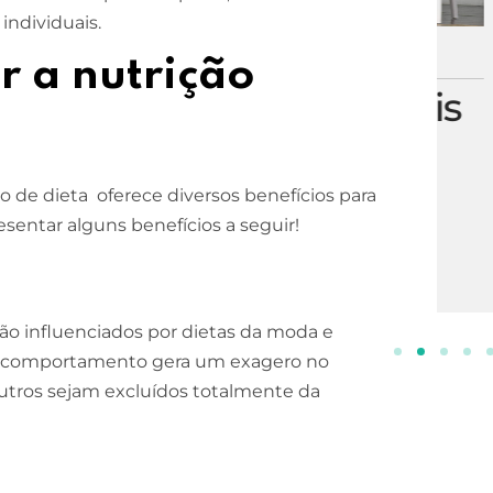
 individuais.
ESCOLA DE NEGÓCIOS
NOTURNO
r a nutrição
Processos Gerenciais
2 ANOS
INSCREVA-SE!
po de dieta oferece diversos benefícios para
sentar alguns benefícios a seguir!
 são influenciados por dietas da moda e
se comportamento gera um exagero no
utros sejam excluídos totalmente da