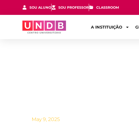
SOU ALUNO
SOU PROFESSOR
CLASSROOM
A INSTITUIÇÃO
G
Nutrição es
balanceada
desempenh
May 9, 2025