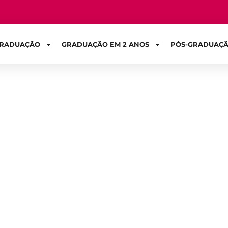
RADUAÇÃO
GRADUAÇÃO EM 2 ANOS
PÓS-GRADUAÇ
Sign in
portiva: Aliment
 para aumentar 
o