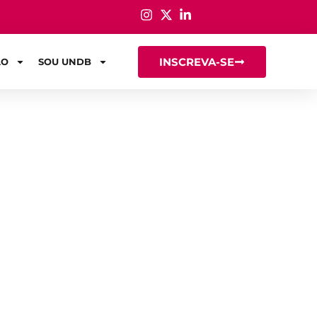
INSCREVA-SE
ÃO
SOU UNDB
ação
o