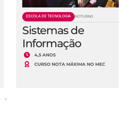
ESCOLA DE TECNOLOGIA
E
NOTURNO
Sistemas de
E
Informação
S
4,5 ANOS
CURSO NOTA MÁXIMA NO MEC