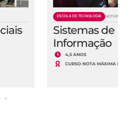
ESCOLA DE TECNOLOGIA
E
NOTURNO
Sistemas de
E
Informação
S
4,5 ANOS
CURSO NOTA MÁXIMA NO MEC