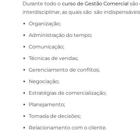
Durante todo o
curso de Gestão Comercial
são 
interdisciplinar, as quais são são indispensáveis 
ESCOLA DE NEGÓCIOS
NOTURNO
Organização;
Ciências Contábeis
Administração do tempo;
4 ANOS
Comunicação;
MELHOR CURSO PRIVADO DE SÃO LUÍS -
Técnicas de vendas;
ENADE/MEC
Gerenciamento de conflitos;
Negociação;
Estratégias de comercialização;
Planejamento;
Tomada de decisões;
Relacionamento com o cliente.