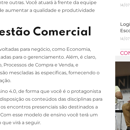
tre outras. Você atuará à frente da equipe
14/0
 de aumentar a qualidade e produtividade
Logí
Gestão Comercial
Esc
14/0
 voltadas para negócio, como Economia,
CO
tadas para o gerenciamento. Além, é claro,
o, Processos de Compra e Venda, e
 são mescladas às específicas, fornecendo o
ação.
no 4.0, de forma que você é o protagonista
disposição os conteúdos das disciplinas para
, os encontros presenciais são destinados a
s. Com esse modelo de ensino você terá um
que virá a seguir.