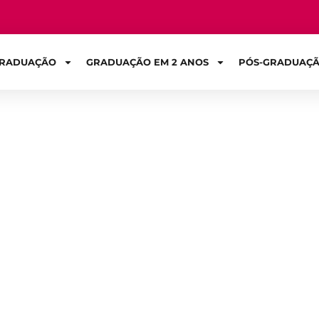
RADUAÇÃO
GRADUAÇÃO EM 2 ANOS
PÓS-GRADUAÇ
Sign in
rso de Gestão Co