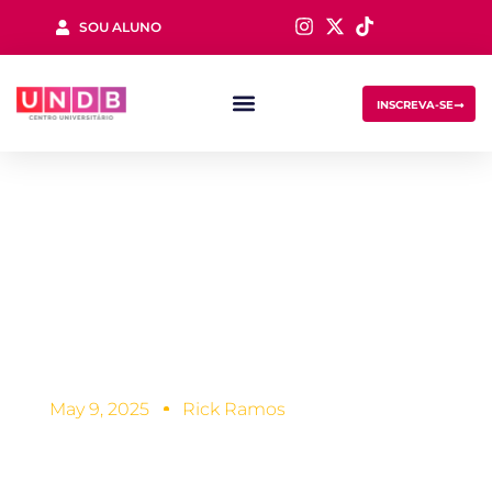
SOU ALUNO
Sign in
INSCREVA-SE
Como posso atuar
na área gestão de
Lost your password?
Remember me
recursos humanos
May 9, 2025
Rick Ramos