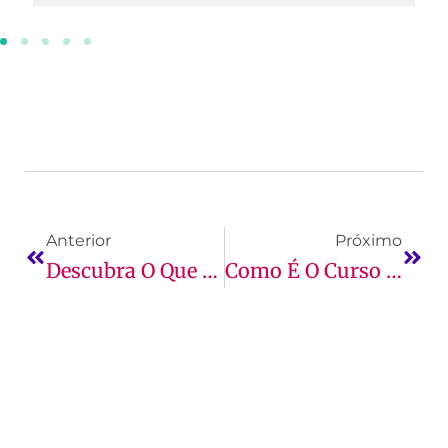
Anterior
Próximo
Descubra O Que Faz Um Tecnólogo Da Área De Análise E Desenvolvimento De Sistemas
Como É O Curso De Gestão Comercial