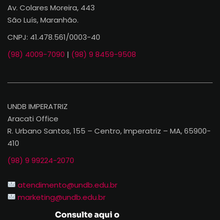
Av. Colares Moreira, 443
São Luís, Maranhão.
CNPJ: 41.478.561/0003-40
(98) 4009-7090
|
(98) 9 8459-9508
UNDB IMPERATRIZ
Aracati Office
R. Urbano Santos, 155 – Centro, Imperatriz – MA, 65900-
410
(98) 9 99224-2070
atendimento@undb.edu.br
marketing@undb.edu.br