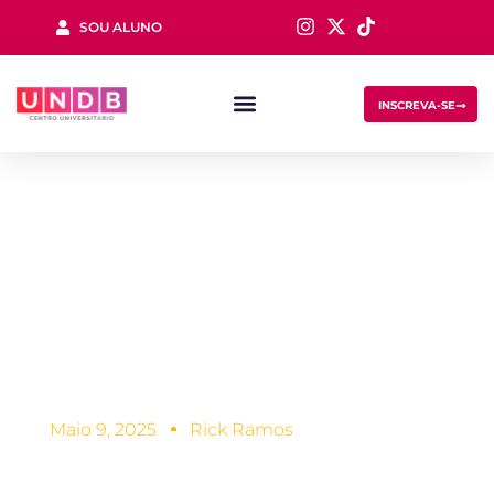
SOU ALUNO
Sign in
INSCREVA-SE
Como se
concentrar nos
estudos antes do
Lost your password?
Remember me
vestibular
Maio 9, 2025
Rick Ramos