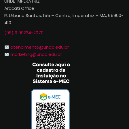
UNDB IMPERATRIZ
Aracati Office
R. Urbano Santos, 155 – Centro, Imperatriz – MA, 65900-
410
(98) 9 99224-2070
atendimento@undb.edu.br
marketing@undb.edu.br