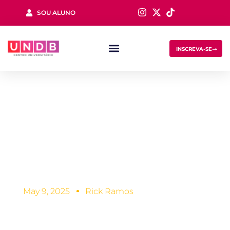
SOU ALUNO
Sign in
INSCREVA-SE
O que levar no dia
do vestibular da
Lost your password?
Remember me
UNDB?
May 9, 2025
Rick Ramos