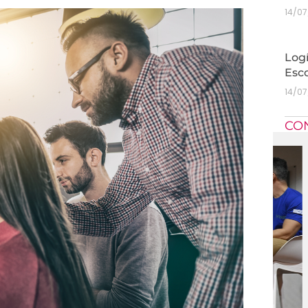
14/0
Logí
Esc
14/0
CO