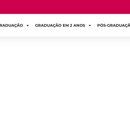
RADUAÇÃO
GRADUAÇÃO EM 2 ANOS
PÓS-GRADUAÇ
Sign in
melhores desenv