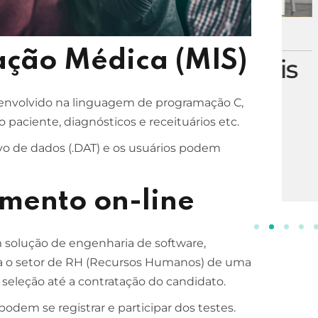
ESCOLA DE NEGÓCIOS
NOTURNO
ação Médica (MIS)
Processos Gerenciais
2 ANOS
envolvido na linguagem de programação C,
INSCREVA-SE!
 paciente, diagnósticos e receituários etc.
vo de dados (.DAT) e os usuários podem
amento on-line
solução de engenharia de software,
a o setor de RH (Recursos Humanos) de uma
seleção até a contratação do candidato.
podem se registrar e participar dos testes.