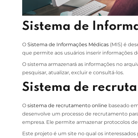
ESCOLA DE NEGÓCIOS
NOTURNO
Sistema de Inform
Ciências Contábeis
4 ANOS
O
Sistema de Informações Médicas
(MIS) é des
MELHOR CURSO PRIVADO DE SÃO LUÍS -
que permite aos usuários inserir informações do
ENADE/MEC
O sistema armazenará as informações no arqui
pesquisar, atualizar, excluir e consultá-los.
Sistema de recrut
O
sistema de recrutamento online
baseado em 
desenvolve um processo de recrutamento par
empresa. Ele permite armazenar protocolos de 
Este projeto é um site no qual os interessados 