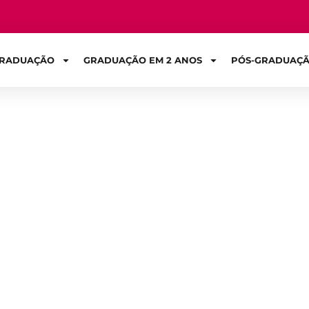
RADUAÇÃO
GRADUAÇÃO EM 2 ANOS
PÓS-GRADUAÇ
Sign in
fermagem: duraç