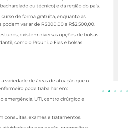
bacharelado ou técnico) e da região do país.
ESCOLA DE NEGÓCIOS
NOTURNO
 curso de forma gratuita, enquanto as
e podem variar de R$800,00 a R$2.500,00.
Processos Gerenciais
 estudos, existem diversas opções de bolsas
2 ANOS
ntil, como o Prouni, o Fies e bolsas
INSCREVA-SE!
 variedade de áreas de atuação que o
 enfermeiro pode trabalhar em:
o emergência, UTI, centro cirúrgico e
 em consultas, exames e tratamentos.
o atividades de prevenção, promoção e