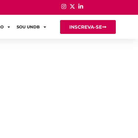
INSCREVA-SE
ÃO
SOU UNDB
ão e áreas