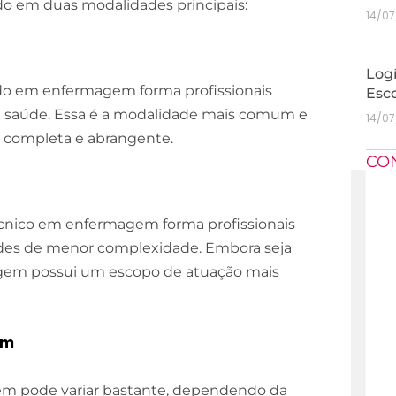
o em duas modalidades principais:
14/0
Logí
ado em enfermagem forma profissionais
Esc
 da saúde. Essa é a modalidade mais comum e
14/0
completa e abrangente.
CO
écnico em enfermagem forma profissionais
dades de menor complexidade. Embora seja
agem possui um escopo de atuação mais
em
em pode variar bastante, dependendo da