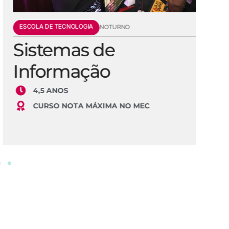
ESCOLA DE TECNOLOGIA
E
NOTURNO
Sistemas de
E
Informação
S
4,5 ANOS
CURSO NOTA MÁXIMA NO MEC