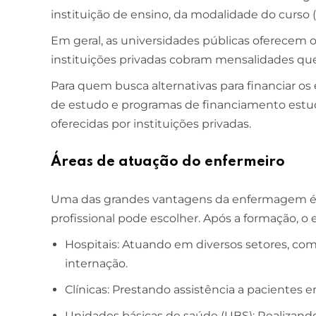
instituição de ensino, da modalidade do curso (
ESCOLA DE NEGÓCIOS
NOTURNO
Em geral, as universidades públicas oferecem o
instituições privadas cobram mensalidades qu
Ciências Contábeis
Para quem busca alternativas para financiar os
4 ANOS
de estudo e programas de financiamento estuda
MELHOR CURSO PRIVADO DE SÃO LUÍS -
oferecidas por instituições privadas.
ENADE/MEC
Áreas de atuação do enfermeiro
Uma das grandes vantagens da enfermagem é a
profissional pode escolher. Após a formação, o
Hospitais: Atuando em diversos setores, com
internação.
Clínicas: Prestando assistência a pacientes
Unidades básicas de saúde (UBS): Realizand