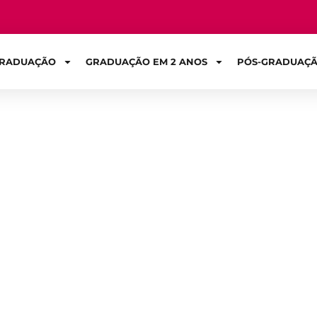
RADUAÇÃO
GRADUAÇÃO EM 2 ANOS
PÓS-GRADUAÇ
Sign in
a o curso de Eng
reços e benefício