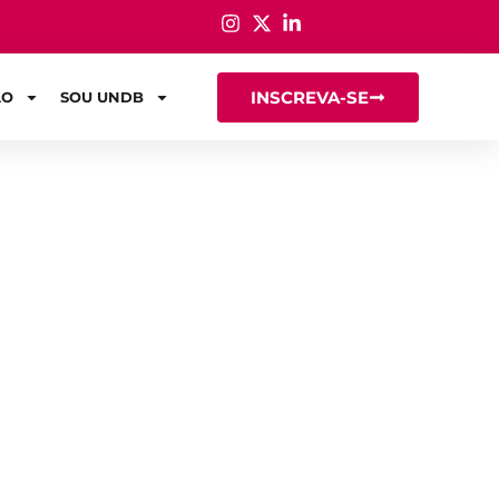
INSCREVA-SE
ÃO
SOU UNDB
enharia
s