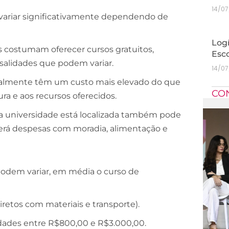
14/0
 variar significativamente dependendo de
Logí
as costumam oferecer cursos gratuitos,
Esc
salidades que podem variar.
14/0
eralmente têm um custo mais elevado do que
CO
ura e aos recursos oferecidos.
 a universidade está localizada também pode
 terá despesas com moradia, alimentação e
odem variar, em média o curso de
iretos com materiais e transporte).
idades entre R$800,00 e R$3.000,00.