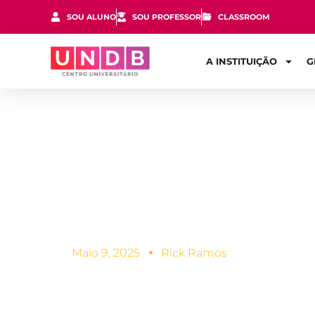
SOU ALUNO
SOU PROFESSOR
CLASSROOM
A INSTITUIÇÃO
G
Quanto cust
Civil? veja p
Maio 9, 2025
Rick Ramos