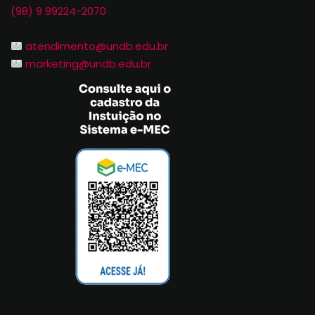
(98) 9 99224-2070
atendimento@undb.edu.br
marketing@undb.edu.br