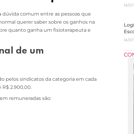
14/0
uma dúvida comum entre as pessoas que
 normal querer saber sobre os ganhos na
Logí
sobre quanto ganha um fisioterapeuta e
Esc
14/0
onal de um
CO
do pelos sindicatos da categoria em cada
de R$ 2.900,00.
 bem remuneradas são: