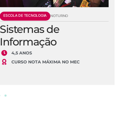
ESCOLA DE TECNOLOGIA
E
NOTURNO
Sistemas de
E
Informação
S
4,5 ANOS
CURSO NOTA MÁXIMA NO MEC