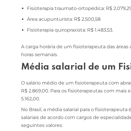
Fisioterapia traumato-ortopédica: R$ 2.079,29
ESCOLA DE NEGÓCIOS
NOTURNO
Área acupunturista: R$ 2.500,58
Ciências Contábeis
Fisioterapia quiropraxista: R$ 1.483,53.
4 ANOS
A carga horária de um fisioterapeuta das áreas
MELHOR CURSO PRIVADO DE SÃO LUÍS -
horas semanais.
ENADE/MEC
Média salarial de um Fi
O salário médio de um fisioterapeuta com abra
R$ 2.869,00. Para os fisioterapeutas com mais 
5.162,00.
No Brasil, a média salarial para o fisioterapeuta
salariais de acordo com cargos de especialidades
seguintes valores: