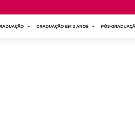
RADUAÇÃO
GRADUAÇÃO EM 2 ANOS
PÓS-GRADUAÇ
Sign in
a um Fisiotera