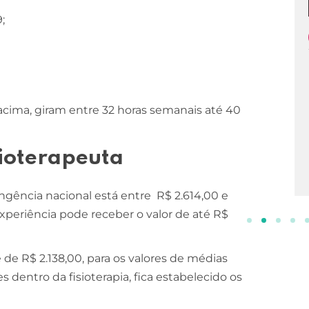
;
ESCOLA DE NEGÓCIOS
NOTURNO
Processos Gerenciais
2 ANOS
 acima, giram entre 32 horas semanais até 40
INSCREVA-SE!
sioterapeuta
ngência nacional está entre R$ 2.614,00 e
experiência pode receber o valor de até R$
 é de R$ 2.138,00, para os valores de médias
 dentro da fisioterapia, fica estabelecido os