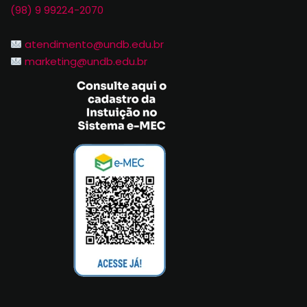
(98) 9 99224-2070
atendimento@undb.edu.br
marketing@undb.edu.br