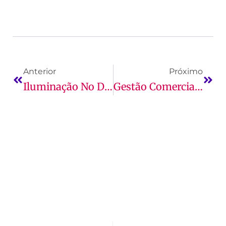
Anterior
Próximo
Iluminação No Design De Interiores: Por Que Ela É Tão Importante
Gestão Comercial Em Empresas B2B: Como Funciona Essa Área