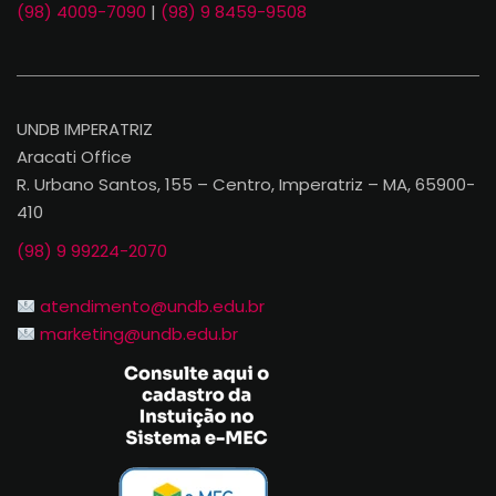
(98) 4009-7090
|
(98) 9 8459-9508
UNDB IMPERATRIZ
Aracati Office
R. Urbano Santos, 155 – Centro, Imperatriz – MA, 65900-
410
(98) 9 99224-2070
atendimento@undb.edu.br
marketing@undb.edu.br