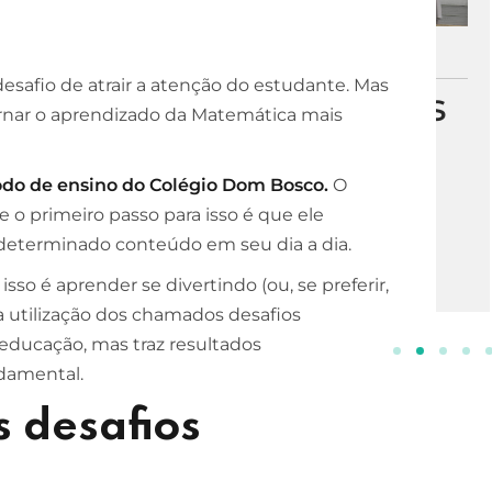
ESCOLA DE NEGÓCIOS
NOTURNO
esafio de atrair a atenção do estudante. Mas
Processos Gerenciais
ornar o aprendizado da Matemática mais
2 ANOS
INSCREVA-SE!
do de ensino do Colégio Dom Bosco.
O
e o primeiro passo para isso é que ele
e determinado conteúdo em seu dia a dia.
sso é aprender se divertindo (ou, se preferir,
a utilização dos chamados desafios
 educação, mas traz resultados
damental.
 desafios