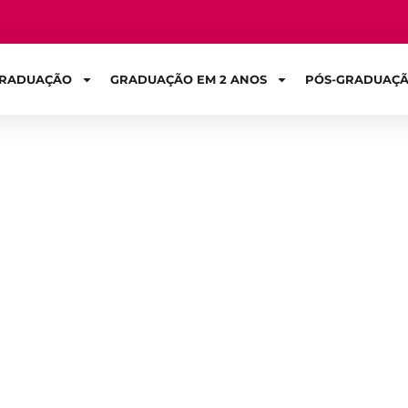
RADUAÇÃO
GRADUAÇÃO EM 2 ANOS
PÓS-GRADUAÇ
Sign in
emáticos: ajude 