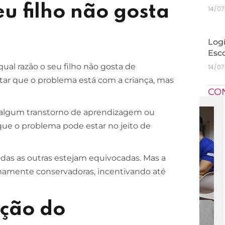
eu filho não gosta
14/0
Logí
Esc
ual razão o seu filho não gosta de
14/0
itar que o problema está com a criança, mas
CO
 algum transtorno de aprendizagem ou
ue o problema pode estar no jeito de
odas as outras estejam equivocadas. Mas a
mamente conservadoras, incentivando até
nção do