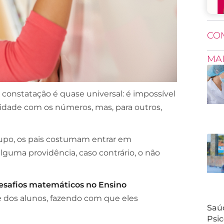
CO
MA
onstatação é quase universal: é impossível
ilidade com os números, mas, para outros,
upo, os pais costumam entrar em
lguma providência, caso contrário, o não
esafios matemáticos no Ensino
e dos alunos, fazendo com que eles
Saúd
Psic