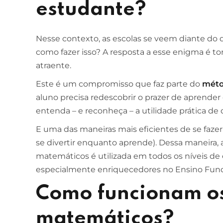
estudante?
ESCOLA DE NEGÓCIOS
NOTURNO
Nesse contexto, as escolas se veem diante do d
Ciências Contábeis
como fazer isso? A resposta a esse enigma é t
atraente.
4 ANOS
MELHOR CURSO PRIVADO DE SÃO LUÍS -
Este é um compromisso que faz parte do
méto
ENADE/MEC
aluno precisa redescobrir o prazer de aprender 
entenda – e reconheça – a utilidade prática d
E uma das maneiras mais eficientes de se fazer i
se divertir enquanto aprende). Dessa maneira, 
matemáticos é utilizada em todos os níveis de
especialmente enriquecedores no Ensino Fun
Como funcionam os
matemáticos?