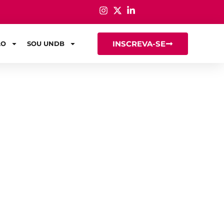
INSCREVA-SE
ÃO
SOU UNDB
seu filho a