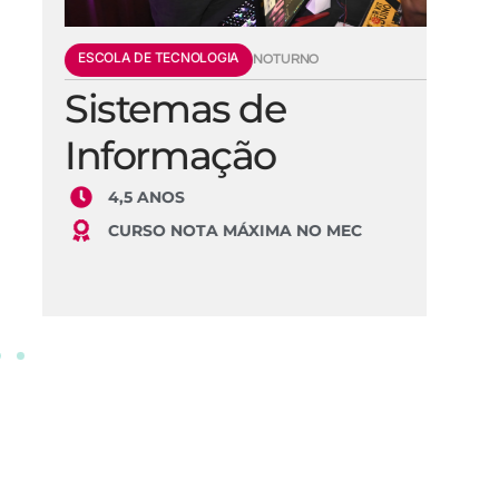
ESCOLA DE TECNOLOGIA
E
NOTURNO
Sistemas de
E
Informação
S
4,5 ANOS
CURSO NOTA MÁXIMA NO MEC