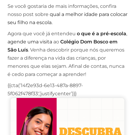
Se você gostaria de mais informações, confira
nosso post sobre
q
ual a melhor idade para colocar
seu filho na escola.
Agora que você já entendeu
o que é a pré-escola
,
agende uma visita
ao
Colégio
Dom Bosco
em
São Luís
. Venha descobrir porque nós queremos
fazer a diferença na vida das crianças, por
menores que elas sejam. Afinal de contas, nunca
é cedo para começar a aprender!
{{cta(’14f2e93d-6e13-487a-8897-
5f062f478f33′,’justifycenter’)}}