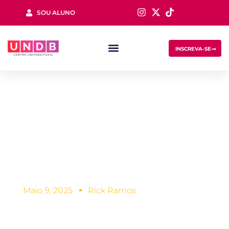
SOU ALUNO
Sign in
INSCREVA-SE
Pré-escola: pular
essa etapa ou
Lost your password?
Remember me
não?
Maio 9, 2025
Rick Ramos