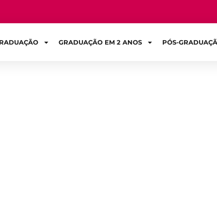
RADUAÇÃO
GRADUAÇÃO EM 2 ANOS
PÓS-GRADUAÇ
Sign in
do estudante de 
eve saber