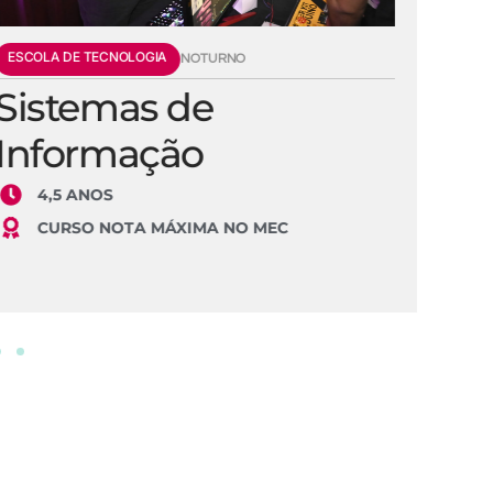
ESCOLA DE TECNOLOGIA
E
NOTURNO
Sistemas de
E
Informação
S
4,5 ANOS
CURSO NOTA MÁXIMA NO MEC