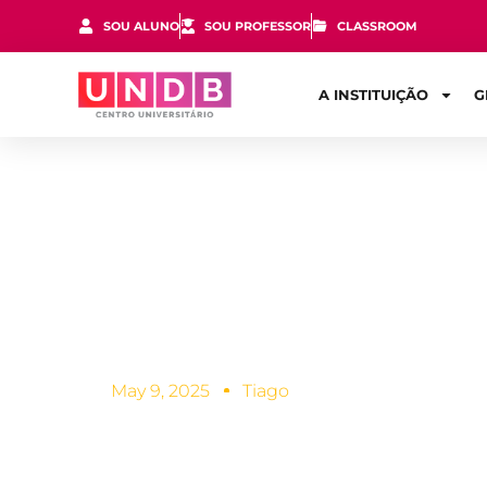
SOU ALUNO
SOU PROFESSOR
CLASSROOM
A INSTITUIÇÃO
G
Dicas que to
Contábeis d
May 9, 2025
Tiago