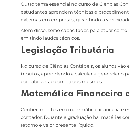
Outro tema essencial no curso de Ciências Contá
estudantes aprendem técnicas e procedimentos 
ESCOLA DE NEGÓCIOS
NOTURNO
externas em empresas, garantindo a veracidade
Ciências Contábeis
Além disso, serão capacitados para atuar como p
emitindo laudos técnicos.
4 ANOS
MELHOR CURSO PRIVADO DE SÃO LUÍS -
Legislação Tributária
ENADE/MEC
No curso de Ciências Contábeis, os alunos vão e
tributos, aprendendo a calcular e gerenciar o
contabilização correta dos mesmos.
Matemática Financeira e 
Conhecimentos em matemática financeira e est
contador. Durante a graduação há matérias com 
retorno e valor presente líquido.