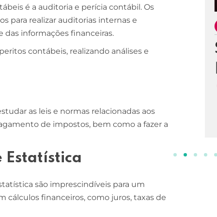
beis é a auditoria e perícia contábil. Os
para realizar auditorias internas e
ESCOLA DE NEGÓCIOS
NOTURNO
 das informações financeiras.
Processos Gerenciais
eritos contábeis, realizando análises e
2 ANOS
INSCREVA-SE!
studar as leis e normas relacionadas aos
 pagamento de impostos, bem como a fazer a
Estatística
atística são imprescindíveis para um
cálculos financeiros, como juros, taxas de