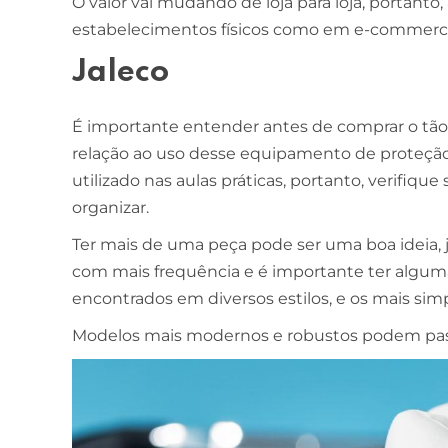
O valor vai mudando de loja para loja, portanto
estabelecimentos físicos como em e-commerc
ESCOLA DE NEGÓCIOS
NOTURNO
Jaleco
Ciências Contábeis
É importante entender antes de comprar o tão 
4 ANOS
relação ao uso desse equipamento de proteção i
MELHOR CURSO PRIVADO DE SÃO LUÍS -
utilizado nas aulas práticas, portanto, verifiqu
ENADE/MEC
organizar.
Ter mais de uma peça pode ser uma boa ideia, j
com mais frequência e é importante ter alguma
encontrados em diversos estilos, e os mais simp
Modelos mais modernos e robustos podem pass