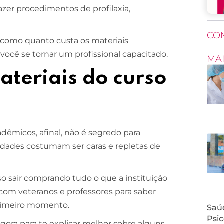
 fazer procedimentos de profilaxia,
CO
 como quanto custa os materiais
 você se tornar um profissional capacitado.
MA
teriais do curso
dêmicos, afinal, não é segredo para
sidades costumam ser caras e repletas de
o sair comprando tudo o que a instituição
 com veteranos e professores para saber
primeiro momento.
Saúd
Psic
ora para te explicar melhor sobre alguns