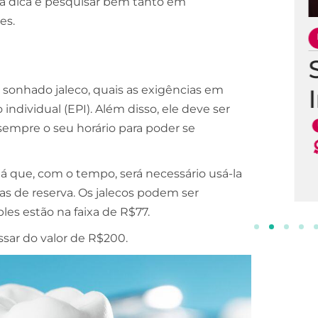
, a dica é pesquisar bem tanto em
es.
ESCOLA DE NEGÓCIOS
NOTURNO
Processos Gerenciais
sonhado jaleco, quais as exigências em
2 ANOS
ndividual (EPI). Além disso, ele deve ser
INSCREVA-SE!
e sempre o seu horário para poder se
á que, com o tempo, será necessário usá-la
s de reserva. Os jalecos podem ser
les estão na faixa de R$77.
ar do valor de R$200.