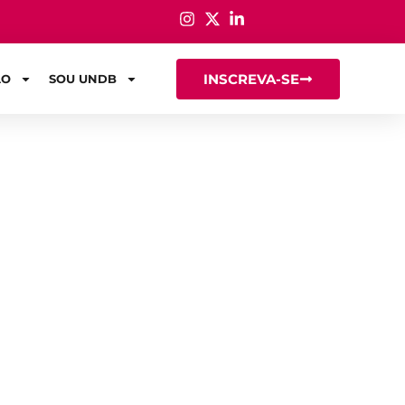
INSCREVA-SE
ÃO
SOU UNDB
anto custa!