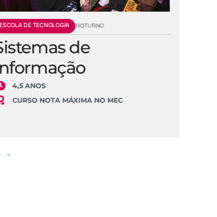
ESCOLA DE TECNOLOGIA
E
NOTURNO
Sistemas de
E
Informação
S
4,5 ANOS
CURSO NOTA MÁXIMA NO MEC