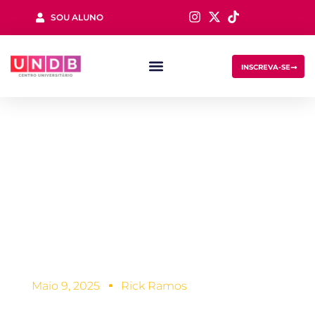
SOU ALUNO
Sign in
INSCREVA-SE
Engenharia de
Software e
mercado de
Lost your password?
Remember me
trabalho, saiba
mais!
Maio 9, 2025
Rick Ramos