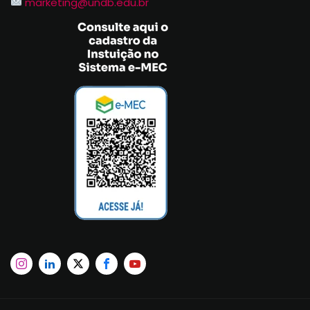
marketing@undb.edu.br