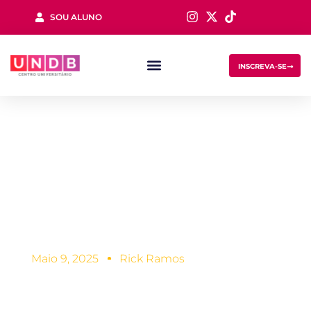
SOU ALUNO
Sign in
INSCREVA-SE
Quanto custa uma
Faculdade de
Lost your password?
Remember me
Biomedicina?
Maio 9, 2025
Rick Ramos