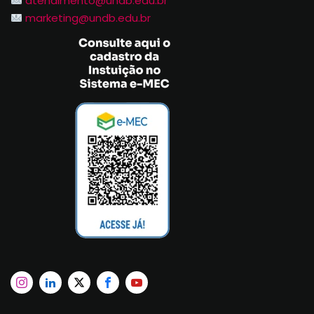
atendimento@undb.edu.br
marketing@undb.edu.br