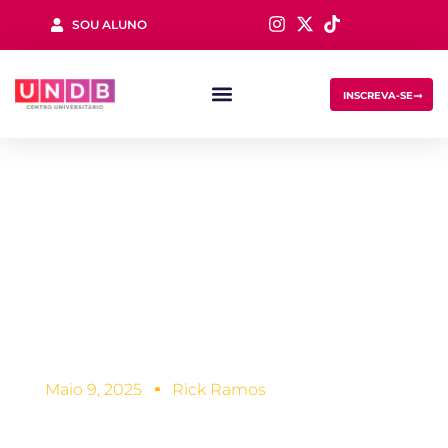
SOU ALUNO
Sign in
INSCREVA-SE
Filhos com
dificuldade de
aprendizagem,
Lost your password?
Remember me
como ajudar?
Maio 9, 2025
Rick Ramos