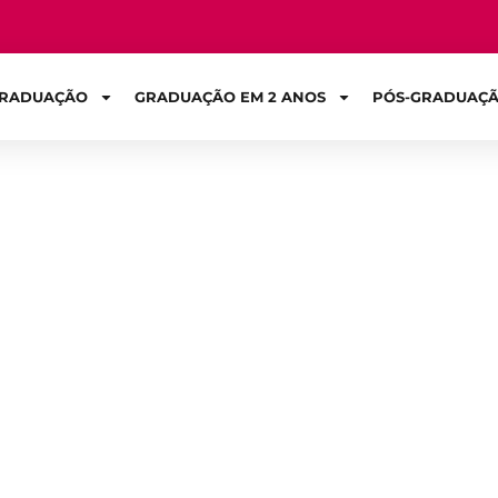
RADUAÇÃO
GRADUAÇÃO EM 2 ANOS
PÓS-GRADUAÇ
Sign in
spectivas da Fis
trabalho?