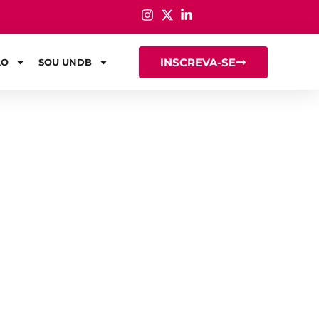
INSCREVA-SE
ÃO
SOU UNDB
ioterapia no