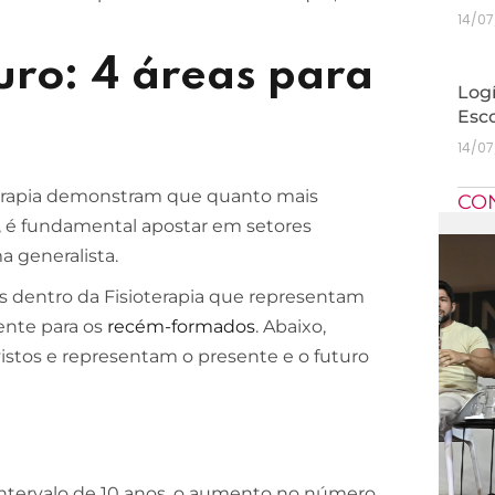
14/0
turo: 4 áreas para
Logí
Esc
14/0
erapia demonstram que quanto mais
CO
so, é fundamental apostar em setores
a generalista.
 dentro da Fisioterapia que representam
ente para os
recém-formados
. Abaixo,
stos e representam o presente e o futuro
ntervalo de 10 anos, o aumento no número