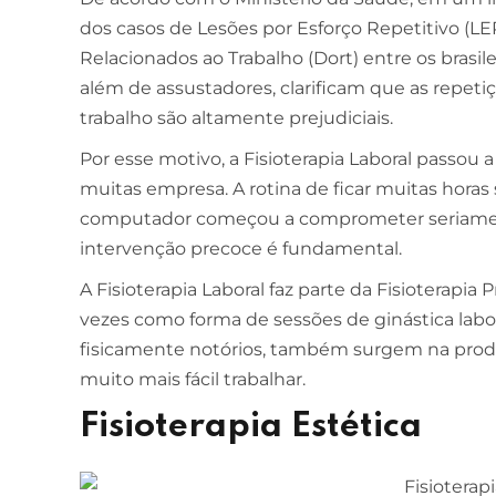
dos casos de Lesões por Esforço Repetitivo (L
Relacionados ao Trabalho (Dort) entre os brasi
ESCOLA DE NEGÓCIOS
NOTURNO
além de assustadores, clarificam que as repet
Ciências Contábeis
trabalho são altamente prejudiciais.
4 ANOS
Por esse motivo, a Fisioterapia Laboral pass
MELHOR CURSO PRIVADO DE SÃO LUÍS -
muitas empresa. A rotina de ficar muitas horas
ENADE/MEC
computador começou a comprometer seriamen
intervenção precoce é fundamental.
A Fisioterapia Laboral faz parte da Fisioterapia
vezes como forma de sessões de ginástica labor
fisicamente notórios, também surgem na produ
muito mais fácil trabalhar.
Fisioterapia Estética