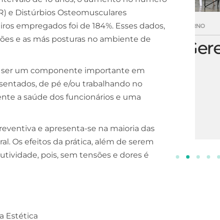
ER) e Distúrbios Osteomusculares
leiros empregados foi de 184%. Esses dados,
ESCOLA DE NEGÓCIOS
NOTURNO
ições e as más posturas no ambiente de
Processos Gerenciais
2 ANOS
ou a ser um componente importante em
INSCREVA-SE!
 sentados, de pé e/ou trabalhando no
te a saúde dos funcionários e uma
 Preventiva e apresenta-se na maioria das
al. Os efeitos da prática, além de serem
tividade, pois, sem tensões e dores é