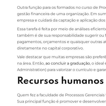
Outra função para os formados no curso de Pr
ESCOLA DE NEGÓCIOS
NOTURNO
gestão financeira de uma organização. Em suma
empresa e cuidará da captação e aplicação dos 
Ciências Contábeis
Essa tarefa é feita por meio de análises efici
4 ANOS
também é de sua responsabilidade sugerir ou f
MELHOR CURSO PRIVADO DE SÃO LUÍS -
pagamentos, orçamentos e quaisquer outras a
ENADE/MEC
diretamente no capital corporativo.
Vale destacar que muitas empresas são preferên
na área. Então,
ao concluir a graduação
, o idea
Administration) para valorizar o currículo e g
Recursos humanos
Quem fez a faculdade de Processos Gerenciai
Sua principal função é promover e desenvolve