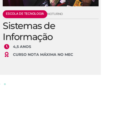
ESCOLA DE TECNOLOGIA
E
NOTURNO
Sistemas de
E
Informação
S
4,5 ANOS
CURSO NOTA MÁXIMA NO MEC