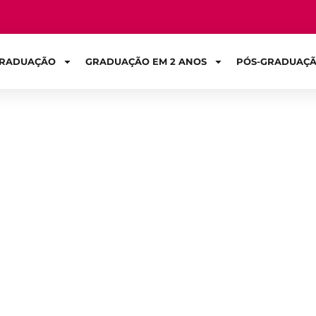
RADUAÇÃO
GRADUAÇÃO EM 2 ANOS
PÓS-GRADUAÇ
Sign in
ma pessoa form
renciais?