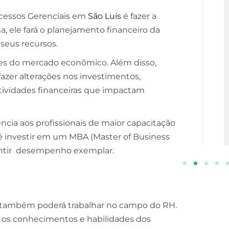
ocessos Gerenciais em
São Luís
é fazer a
ESCOLA DE NEGÓCIOS
NOTURNO
, ele fará o planejamento financeiro da
seus recursos.
Processos Gerenciais
entes do mercado econômico. Além disso,
2 ANOS
azer alterações nos investimentos,
INSCREVA-SE!
tividades financeiras que impactam
cia aos profissionais de maior capacitação
l é investir em um MBA (Master of Business
arantir desempenho exemplar.
s também poderá trabalhar no campo do RH.
r os conhecimentos e habilidades dos