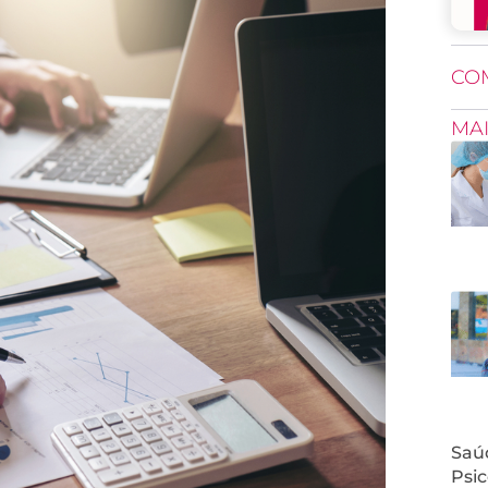
CO
MA
Saúd
Psic