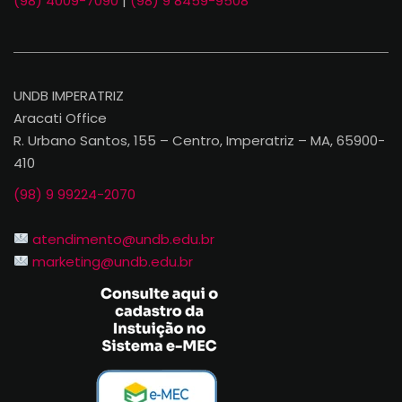
(98) 4009-7090
|
(98) 9 8459-9508
UNDB IMPERATRIZ
Aracati Office
R. Urbano Santos, 155 – Centro, Imperatriz – MA, 65900-
410
(98) 9 99224-2070
atendimento@undb.edu.br
marketing@undb.edu.br