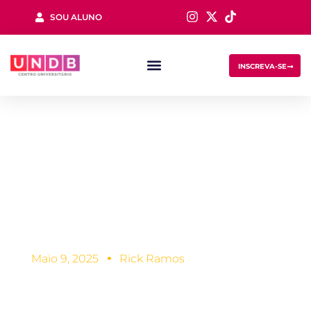
SOU ALUNO
Sign in
INSCREVA-SE
Por que o curso de
Logística é tão
Lost your password?
Remember me
importante?
Maio 9, 2025
Rick Ramos