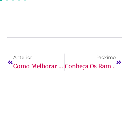
Anterior
Próximo
Como Melhorar A Escrita E O Vocabulário.
Conheça Os Ramos Do Direito Em Alta Atualmente