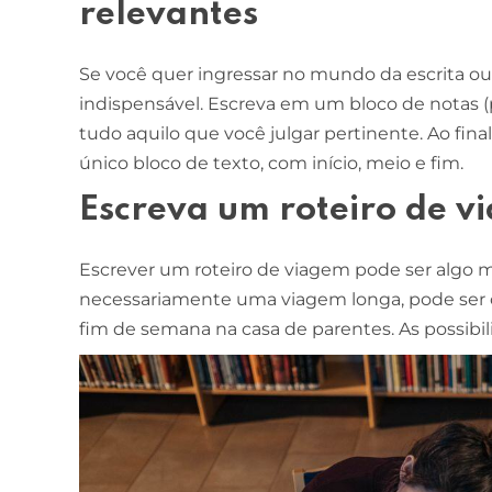
relevantes
ESCOLA DE NEGÓCIOS
NOTURNO
Se você quer ingressar no mundo da escrita ou
Ciências Contábeis
indispensável. Escreva em um bloco de notas 
tudo aquilo que você julgar pertinente. Ao fina
4 ANOS
único bloco de texto, com início, meio e fim.
MELHOR CURSO PRIVADO DE SÃO LUÍS -
Escreva um roteiro de v
ENADE/MEC
Escrever um roteiro de viagem pode ser algo 
necessariamente uma viagem longa, pode ser o 
fim de semana na casa de parentes. As possibil