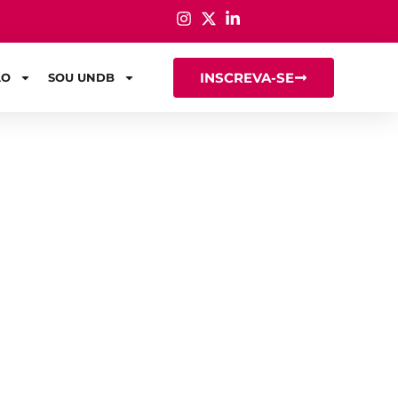
INSCREVA-SE
ÃO
SOU UNDB
 vocabulário.