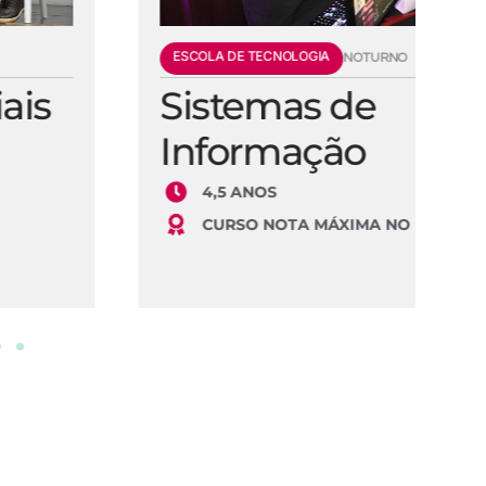
ESCOLA DE TECNOLOGIA
E
NOTURNO
Sistemas de
E
Informação
S
4,5 ANOS
CURSO NOTA MÁXIMA NO MEC