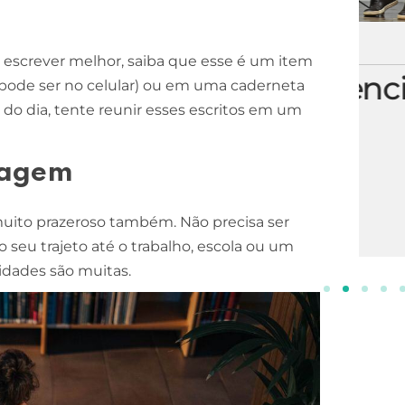
ESCOLA DE NEGÓCIOS
NOTURNO
 escrever melhor, saiba que esse é um item
Processos Gerenciais
(pode ser no celular) ou em uma caderneta
l do dia, tente reunir esses escritos em um
2 ANOS
INSCREVA-SE!
iagem
muito prazeroso também. Não precisa ser
seu trajeto até o trabalho, escola ou um
idades são muitas.