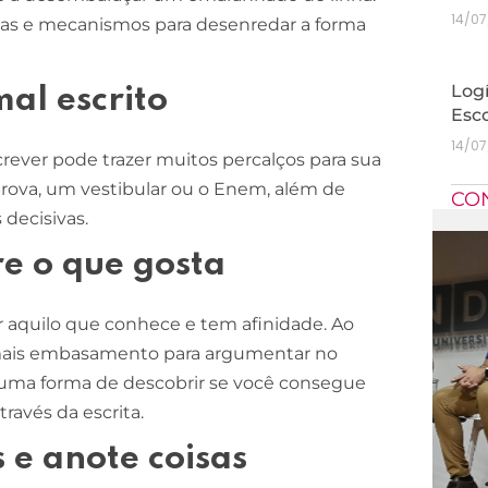
14/0
égias e mecanismos para desenredar a forma
Logí
al escrito
Esc
14/0
screver pode trazer muitos percalços para sua
prova, um vestibular ou o Enem, além de
CO
 decisivas.
e o que gosta
 aquilo que conhece e tem afinidade. Ao
á mais embasamento para argumentar no
 uma forma de descobrir se você consegue
ravés da escrita.
 e anote coisas