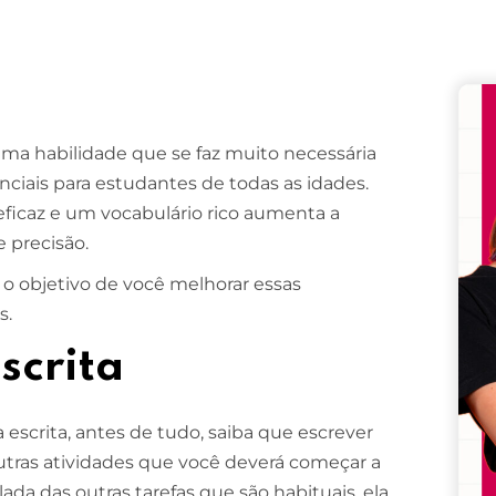
Remember me
Lost your password?
 uma habilidade que se faz muito necessária
nciais para estudantes de todas as idades.
ficaz e um vocabulário rico aumenta a
e precisão.
o objetivo de você melhorar essas
s.
scrita
a escrita, antes de tudo, saiba que escrever
outras atividades que você deverá começar a
lada das outras tarefas que são habituais, ela