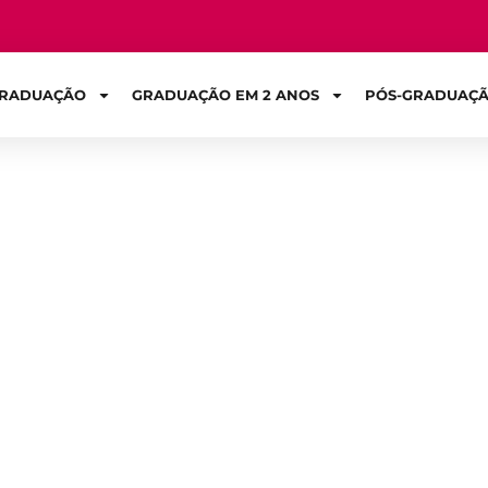
RADUAÇÃO
GRADUAÇÃO EM 2 ANOS
PÓS-GRADUAÇ
Sign in
r a escrita e o