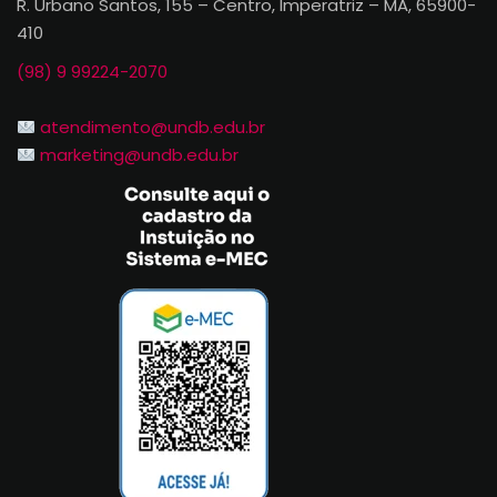
R. Urbano Santos, 155 – Centro, Imperatriz – MA, 65900-
410
(98) 9 99224-2070
atendimento@undb.edu.br
marketing@undb.edu.br