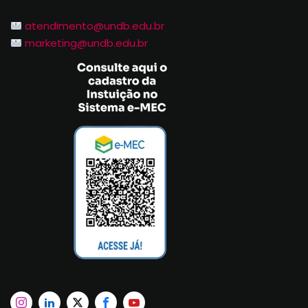
atendimento@undb.edu.br
marketing@undb.edu.br