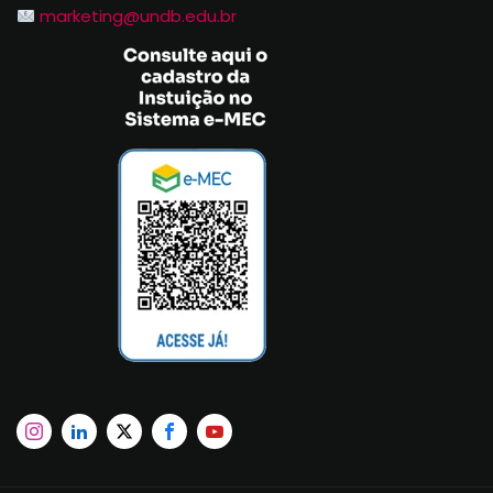
marketing@undb.edu.br