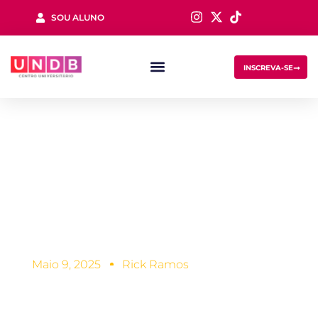
SOU ALUNO
Sign in
INSCREVA-SE
Sistemas de
Informação: saiba
Lost your password?
Remember me
tudo sobre o curso
Maio 9, 2025
Rick Ramos