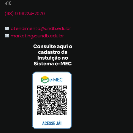
410
(98) 9 99224-2070
atendimento@undb.edu.br
marketing@undb.edu.br