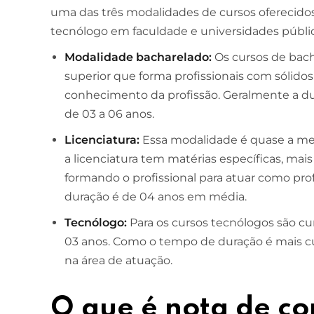
uma das três modalidades de cursos oferecidos,
tecnólogo em faculdade e universidades públic
ESCOLA DE NEGÓCIOS
NOTURNO
Modalidade bacharelado:
Os cursos de bac
Ciências Contábeis
superior que forma profissionais com sólid
4 ANOS
conhecimento da profissão. Geralmente a d
de 03 a 06 anos.
MELHOR CURSO PRIVADO DE SÃO LUÍS -
ENADE/MEC
Licenciatura:
Essa modalidade é quase a me
a licenciatura tem matérias específicas, ma
formando o profissional para atuar como pr
duração é de 04 anos em média.
Tecnólogo:
Para os cursos tecnólogos são c
03 anos. Como o tempo de duração é mais cu
na área de atuação.
O que é nota de co