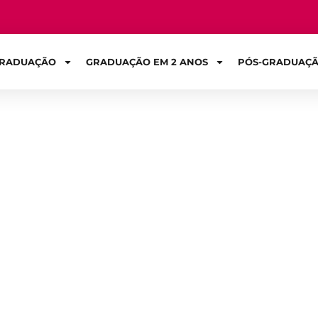
RADUAÇÃO
GRADUAÇÃO EM 2 ANOS
PÓS-GRADUAÇ
Sign in
, inscrições e ma