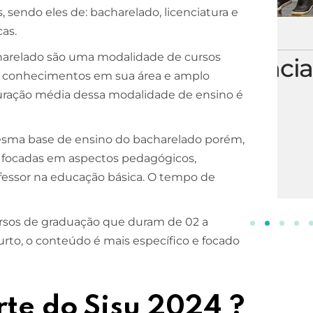
 sendo eles de: bacharelado, licenciatura e
as.
ESCOLA DE NEGÓCIOS
NOTURNO
harelado são uma modalidade de cursos
Processos Gerenciais
os conhecimentos em sua área e amplo
uração média dessa modalidade de ensino é
2 ANOS
INSCREVA-SE!
sma base de ensino do bacharelado porém,
is focadas em aspectos pedagógicos,
ofessor na educação básica. O tempo de
ursos de graduação que duram de 02 a
rto, o conteúdo é mais específico e focado
rte do Sisu 2024 ?