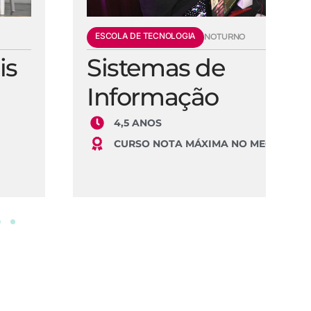
ESCOLA DE TECNOLOGIA
E
NOTURNO
Sistemas de
E
Informação
S
4,5 ANOS
CURSO NOTA MÁXIMA NO MEC