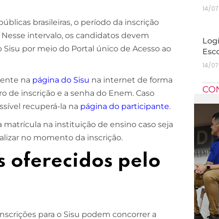
14/0
blicas brasileiras, o período da inscrição
. Nesse intervalo, os candidatos devem
Logí
o Sisu por meio do Portal único de Acesso ao
Esc
14/0
amente na
página do Sisu
na internet de forma
CO
o de inscrição e a senha do Enem. Caso
ssível recuperá-la na
página do participante
.
matrícula na instituição de ensino caso seja
nalizar no momento da inscrição.
s oferecidos pelo
inscrições para o Sisu podem concorrer a