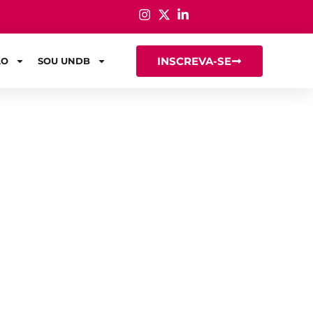
INSCREVA-SE
ÃO
SOU UNDB
is!