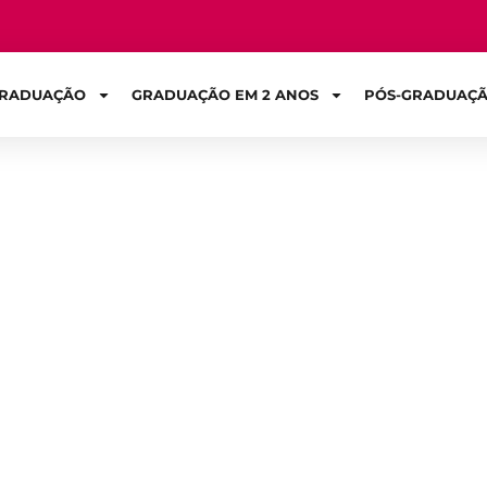
RADUAÇÃO
GRADUAÇÃO EM 2 ANOS
PÓS-GRADUAÇ
Sign in
 que faz um enge