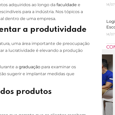
entos adquiridos ao longo da
faculdade
e
14/0
scindíveis para a indústria. Nos tópicos a
onal dentro de uma empresa.
Logí
Esc
entar a produtividade
14/0
atura, uma área importante de preocupação
CO
ar a lucratividade é elevando a produção
durante a
graduação
para examinar os
ão sugerir e implantar medidas que
 dos produtos