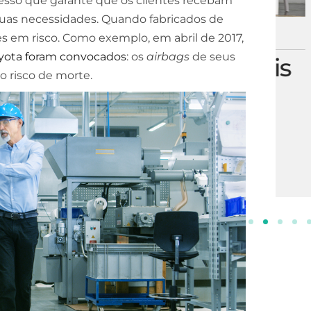
cesso que garante que os clientes recebam
suas necessidades. Quando fabricados de
ESCOLA DE NEGÓCIOS
s em risco. Como exemplo, em abril de 2017,
NOTURNO
oyota foram convocados
: os
airbags
de seus
Processos Gerenciais
 risco de morte.
2 ANOS
INSCREVA-SE!