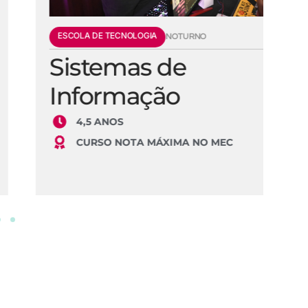
ESCOLA DE TECNOLOGIA
E
NOTURNO
Sistemas de
E
Informação
S
4,5 ANOS
CURSO NOTA MÁXIMA NO MEC