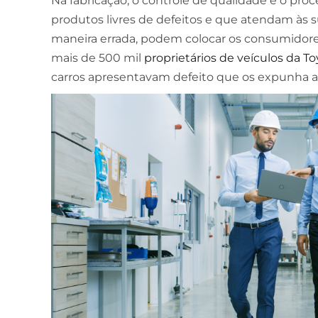
Na fabricação, o controle de qualidade é o pro
produtos livres de defeitos e que atendam às 
ESCOLA DE NEGÓCIOS
maneira errada, podem colocar os consumidore
NOTURNO
mais de 500 mil
proprietários de veículos da T
Ciências Contábeis
carros apresentavam defeito que os expunha ao
4 ANOS
MELHOR CURSO PRIVADO DE SÃO LUÍS -
ENADE/MEC