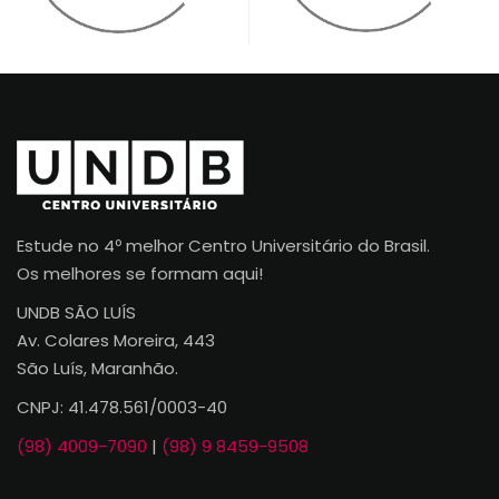
oportunidades de estágio que realmente
contribuam para o crescimento dos
estudantes. A parceria com o TEIA da
UNDB tem sido importante nesse
processo, pois garante que os alunos
sejam acompanhados de perto e
encaminhados para experiências que
fazem diferença na sua formação. Juntos,
Estude no 4º melhor Centro Universitário do Brasil.
conseguimos conectar os jovens ao
Os melhores se formam aqui!
mercado de trabalho de forma mais
UNDB SÃO LUÍS
humana e responsável.
Av. Colares Moreira, 443
São Luís, Maranhão.
Ana Sanyele
CNPJ: 41.478.561/0003-40
Recrutamento e Seleção
(98) 4009-7090
|
(98) 9 8459-9508