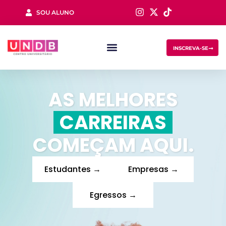
SOU ALUNO
Sign in
INSCREVA-SE
AS MELHORES
CARREIRAS
COMEÇAM AQUI.
Lost your password?
Remember me
Estudantes →
Empresas →
Egressos →