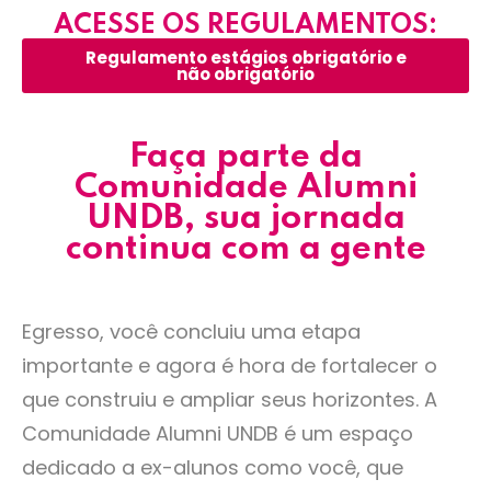
ACESSE OS REGULAMENTOS:
Regulamento estágios obrigatório e
Arthur Moço
não obrigatório
Ciências Contábeis
Faça parte da
Comunidade Alumni
UNDB, sua jornada
continua com a gente
Muito importante ter mecanismos que
contribuam com a nossa missão de inserir
Egresso, você concluiu uma etapa
jovens no mercado de trabalho. E o Teia
importante e agora é hora de fortalecer o
vem dando uma contribuição muito
que construiu e ampliar seus horizontes. A
significativa e nos ajudando nesse
Comunidade Alumni UNDB é um espaço
processo.
dedicado a ex-alunos como você, que