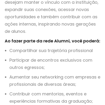
desejam manter o vínculo com a instituição,
Rodrigo Monteles
expandir suas conexões, acessar novas
Diretor Super Estágios
oportunidades e também contribuir com as
A parceria com a Universidade UNDB, por
ações internas, inspirando novas gerações
meio do sistema TEIA, tem sido uma
de alunos.
experiência extremamente positiva.
Como colaborador do CIEE, pude
Ao fazer parte da rede Alumni, você poderá:
acompanhar de perto a eficiência e o
Compartilhar sua trajetória profissional
cuidado com que o Núcleo de Carreiras
conduz cada etapa do processo de
Participar de encontros exclusivos com
integração entre estudantes e o mundo
outros egressos;
do trabalho. O TEIA facilita o acesso aos
talentos universitários e fortalece a
Aumentar seu networking com empresas e
conexão entre empregadores e futuros
profissionais de diversas áreas;
profissionais.
Contribuir com mentorias, eventos e
Alisson Lima
experiências formativas da graduação;