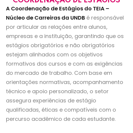
COORDENAÇÃO DE ESTÁGIOS
prepararam melhor para o mercado de
A Coordenação de Estágios do TEIA –
trabalho.
Núcleo de Carreiras da UNDB
é responsável
por articular as relações entre alunos,
João Gabriel Galvão
Marketing
empresas e a instituição, garantindo que os
estágios obrigatórios e não obrigatórios
estejam alinhados com os objetivos
formativos dos cursos e com as exigências
do mercado de trabalho. Com base em
orientações normativas, acompanhamento
técnico e apoio personalizado, o setor
O TEIA por ter preparado meu currículo e
ter me exposto para várias empresas me
assegura experiências de estágio
ajudou a ser convidado para entrevistas.
qualificadas, éticas e compatíveis com o
Fui contratado para estágio no Grupo
percurso acadêmico de cada estudante.
Garros e Moreno e sigo aprendendo muito
e desenvolvendo meu perfil profissional.