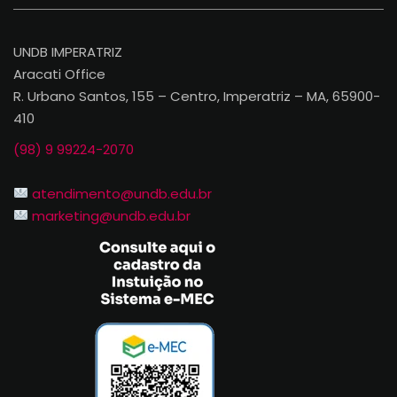
UNDB IMPERATRIZ
Aracati Office
R. Urbano Santos, 155 – Centro, Imperatriz – MA, 65900-
Desde o primeiro contato, o núcleo me
410
ajudou a encontrar uma vaga alinhada aos
meus interesses e objetivos. Minha
(98) 9 99224-2070
experiência com o TEIA tem sido
atendimento@undb.edu.br
maravilhosa e superou todas as minhas
marketing@undb.edu.br
expectativas! Estou aprendendo muito,
colocando em prática tudo o que vejo na
sala de aula e, principalmente, criando
conexões com pessoas incríveis que me
inspiram todos os dias. Sou muito grata ao
TEIA por abrir essa porta e por me
mostrar que é possível dar os primeiros
passos na carreira de forma segura e