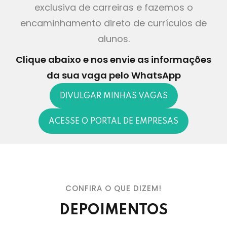
exclusiva de carreiras e fazemos o
encaminhamento direto de currículos de
alunos.
Clique abaixo e nos envie as informações
da sua vaga pelo WhatsApp
DIVULGAR MINHAS VAGAS
ACESSE O PORTAL DE EMPRESAS
Gostaria de agradecer imensamente ao
programa “Teia” pela oportunidade de
CONFIRA O QUE DIZEM!
estágio que me foi proporcionada. Graças
DEPOIMENTOS
a essa iniciativa, pude ingressar no
mercado de trabalho como estagiário e