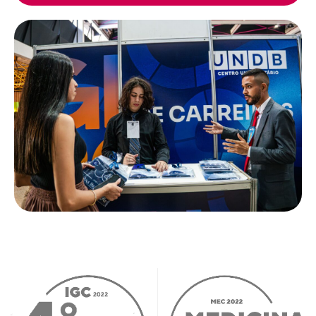
entrevistas e preparação profissional.
Yasmin Nascimento
Egressa Psicologia
Quando ouvi falar do TEIA logo no início da
faculdade fiquei interessada, pois queria
conseguir um estágio o mais rápido
possível para entrar logo no mercado de
trabalho. Todo semestre atualizava meu
cadastro, até que, em fevereiro de 2025,
entraram em contato comigo sobre uma