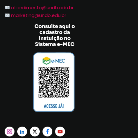
atendimento@undb.edu.br
marketing@undb.edu.br