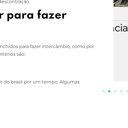
escontração.
r para fazer
ESCOLA DE NEGÓCIOS
NOTURNO
Processos Gerenciais
2 ANOS
enchidos para fazer intercâmbio, como por
INSCREVA-SE!
itérios são:
r do brasil por um tempo. Algumas