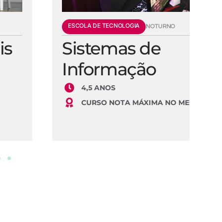
ESCOLA DE TECNOLOGIA
E
NOTURNO
Sistemas de
E
Informação
S
4,5 ANOS
CURSO NOTA MÁXIMA NO MEC