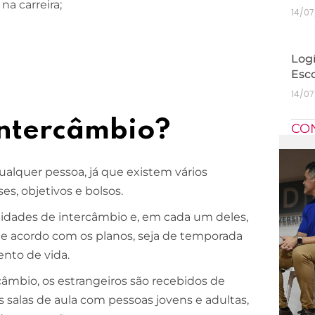
na carreira;
14/0
Logí
Esc
14/0
ntercâmbio?
CO
ualquer pessoa, já que existem vários
s, objetivos e bolsos.
idades de intercâmbio e, em cada um deles,
 de acordo com os planos, seja de temporada
ento de vida.
âmbio, os estrangeiros são recebidos de
 salas de aula com pessoas jovens e adultas,