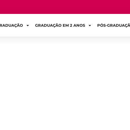
RADUAÇÃO
GRADUAÇÃO EM 2 ANOS
PÓS-GRADUAÇ
Sign in
sa para Fazer In