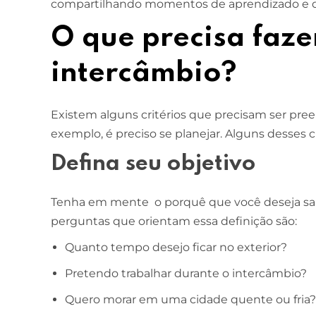
compartilhando momentos de aprendizado e d
O que precisa faze
ESCOLA DE NEGÓCIOS
NOTURNO
Ciências Contábeis
intercâmbio?
4 ANOS
Existem alguns critérios que precisam ser pre
MELHOR CURSO PRIVADO DE SÃO LUÍS -
ENADE/MEC
exemplo, é preciso se planejar. Alguns desses cr
Defina seu objetivo
Tenha em mente o porquê que você deseja sai
perguntas que orientam essa definição são:
Quanto tempo desejo ficar no exterior?
Pretendo trabalhar durante o intercâmbio?
Quero morar em uma cidade quente ou fria?