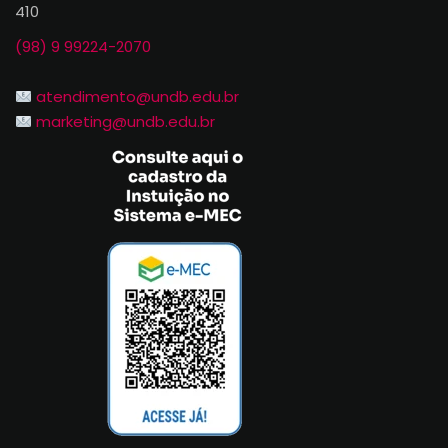
410
(98) 9 99224-2070
atendimento@undb.edu.br
marketing@undb.edu.br